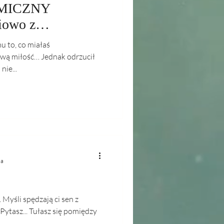
MICZNY
iowo z
u to, co miałaś
wą miłość… Jednak odrzucił
nie...
ia
. Myśli spędzają ci sen z
Pytasz... Tułasz się pomiędzy