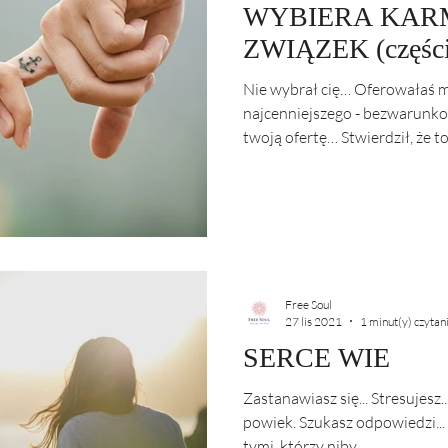
WYBIERA KAR
ZWIĄZEK (częśc
channelingu)
Nie wybrał cię… Oferowałaś m
najcenniejszego - bezwarunko
twoją ofertę… Stwierdził, że to 
Free Soul
27 lis 2021
1 minut(y) czytan
SERCE WIE
Zastanawiasz się... Stresujesz..
powiek. Szukasz odpowiedzi... 
tymi, którzy niby...