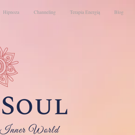
Hipnoza
Channeling
Terapia Energią
Blog