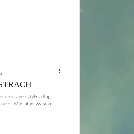
ia
 STRACH
le nie moment, tylko długi
działo... Musiałam wyjść ze