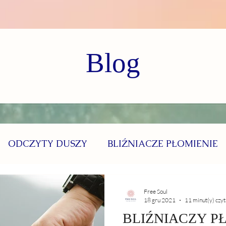
Blog
ODCZYTY DUSZY
BLIŹNIACZE PŁOMIENIE
Free Soul
18 gru 2021
11 minut(y) czyt
BLIŹNIACZY P