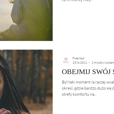
Free Soul
23 lis 2021
2 minut(y) czytan
OBEJMIJ SWÓJ
Był taki moment (a raczej wca
okres), gdzie bardzo dużo się 
strefy komfortu na...