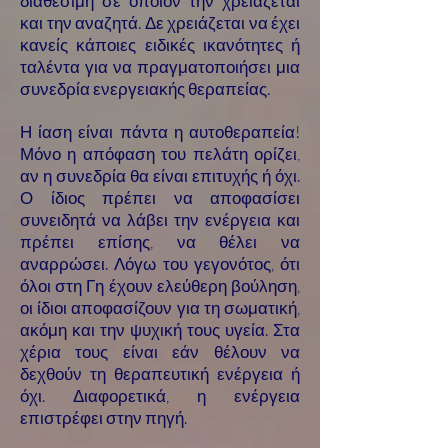
διαθέσιμη σε όποιον την χρειάζεται
και την αναζητά. Δε χρειάζεται να έχει
κανείς κάποιες ειδικές ικανότητες ή
ταλέντα για να πραγματοποιήσει μια
συνεδρία ενεργειακής θεραπείας.
Η ίαση είναι πάντα η αυτοθεραπεία!
Μόνο η απόφαση του πελάτη ορίζει,
αν η συνεδρία θα είναι επιτυχής ή όχι.
Ο ίδιος πρέπει να αποφασίσει
συνειδητά να λάβει την ενέργεια και
πρέπει επίσης, να θέλει να
αναρρώσει. Λόγω του γεγονότος, ότι
όλοι στη Γη έχουν ελεύθερη βούληση,
οι ίδιοι αποφασίζουν για τη σωματική,
ακόμη και την ψυχική τους υγεία. Στα
χέρια τους είναι εάν θέλουν να
δεχθούν τη θεραπευτική ενέργεια ή
όχι. Διαφορετικά, η ενέργεια
επιστρέφει στην πηγή.