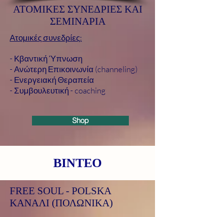
ΑΤΟΜΙΚΕΣ ΣΥΝΕΔΡΙΕΣ ΚΑΙ
ΣΕΜΙΝΑΡΙΑ
Ατομικές συνεδρίες:
- Κβαντική Ύπνωση
- Ανώτερη Επικοινωνία (channeling)
- Ενεργειακή Θεραπεία
- Συμβουλευτική - coaching
Shop
BINTEO
FREE SOUL - POLSKA
ΚΑΝΑΛΙ (ΠΟΛΩΝΙΚΑ)