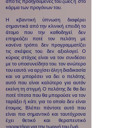
από τις προηγούμενες του ζωές ή στο
κάρμα των προγόνων του.
Η κβαντική ύπνωση διαφέρει
σημαντικά από την κλινική, επειδή το
άτομο που την καθοδηγεί, δεν
επηρεάζει ποτέ τον πελάτη με
κανένα τρόπο, δεν προγραμματίζει
τις σκέψεις του, δεν αξιολογεί. Ο
κύριος στόχος είναι να τον συνδέσει
με το υποσυνείδητο του, τον ανώτερο
του εαυτό, να αρχίσει όλη η διαδικασία
και να μπορέσει να δει ο πελάτης,
αυτό που είναι καλύτερο για αυτόν
εκείνη τη στιγμή. Ο πελάτης δε θα δει
ποτέ τίποτα που θα μπορούσε να τον
ταράξει ή κάτι, για το οποίο δεν είναι
έτοιμος. Βλέπει πάντοτε αυτό που
είναι πιο σημαντικό και ταυτόχρονα
έχει θετικό και θεραπευτικό
χαρακτήρα για την τωρινή του ζωή.