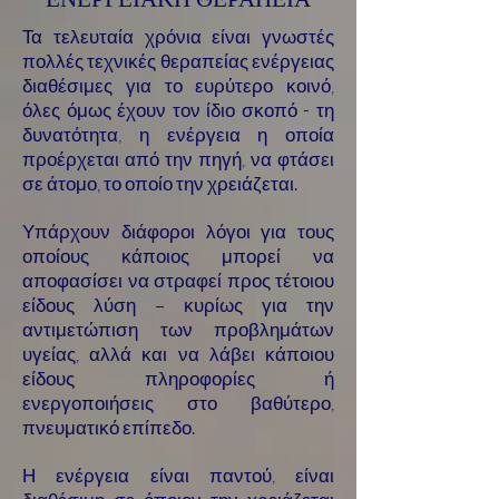
Τα τελευταία χρόνια είναι γνωστές
πολλές τεχνικές θεραπείας ενέργειας
διαθέσιμες για το ευρύτερο κοινό,
όλες όμως έχουν τον ίδιο σκοπό - τη
δυνατότητα, η ενέργεια η οποία
προέρχεται από την πηγή, να φτάσει
σε άτομο, το οποίο την χρειάζεται.
Υπάρχουν διάφοροι λόγοι για τους
οποίους κάποιος μπορεί να
αποφασίσει να στραφεί προς τέτοιου
είδους λύση – κυρίως για την
αντιμετώπιση των προβλημάτων
υγείας, αλλά και να λάβει κάποιου
είδους πληροφορίες ή
ενεργοποιήσεις στο βαθύτερο,
πνευματικό επίπεδο.
Η ενέργεια είναι παντού, είναι