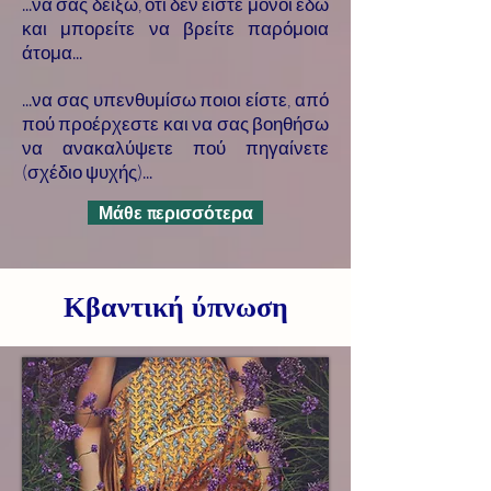
...να σας δείξω, ότι δεν είστε μόνοι εδώ
και μπορείτε να βρείτε παρόμοια
άτομα...
...να σας υπενθυμίσω ποιοι είστε, από
πού προέρχεστε και να σας βοηθήσω
να ανακαλύψετε πού πηγαίνετε
(σχέδιο ψυχής)...
Μάθε περισσότερα
Κβαντική ύπνωση