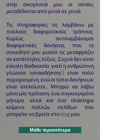
στην οικογένειά μου, οι οποίες
μεταδίδονται από γενιά σε γενιά.
Τις πληροφορίες τις λαμβάνω με
πολλούς διαφορετικούς τρόπους.
Κυρίως, αντιλαμβάνομαι
διαφορετικές δονήσεις που το
συνειδητό μου μυαλό τις μεταφράζει
σε κατάλληλες λέξεις. Συχνά δεν είναι
εύκολη διαδικασία, γιατί η ανθρώπινη
γλώσσα (οποιαδήποτε!) είναι πολύ
περιορισμένη, ενώ οι τύποι δονήσεων
είναι ατελείωτοι... Μπορώ να λάβω
μόνο μία πρόταση, ένα συγκεκριμένο
μήνυμα, αλλά και ένα ολόκληρο
κείμενο πολλών σελίδων που
μπορείτε να βρείτε στο blog μου.​
Μάθε περισσότερα