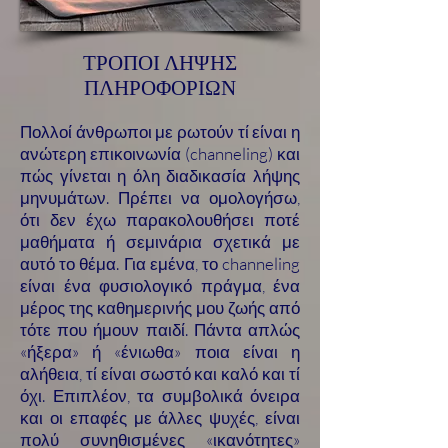
ΤΡΟΠΟΙ ΛΗΨΗΣ
ΠΛΗΡΟΦΟΡΙΩΝ
Πολλοί άνθρωποι με ρωτούν τί είναι η
ανώτερη επικοινωνία (channeling) και
πώς γίνεται η όλη διαδικασία λήψης
μηνυμάτων. Πρέπει να ομολογήσω,
ότι δεν έχω παρακολουθήσει ποτέ
μαθήματα ή σεμινάρια σχετικά με
αυτό το θέμα. Για εμένα, το channeling
είναι ένα φυσιολογικό πράγμα, ένα
μέρος της καθημερινής μου ζωής από
τότε που ήμουν παιδί. Πάντα απλώς
«ήξερα» ή «ένιωθα» ποια είναι η
αλήθεια, τί είναι σωστό και καλό και τί
όχι. Επιπλέον, τα συμβολικά όνειρα
και οι επαφές με άλλες ψυχές, είναι
πολύ συνηθισμένες «ικανότητες»