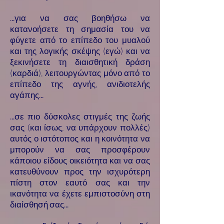
...για να σας βοηθήσω να
κατανοήσετε τη σημασία του να
φύγετε από το επίπεδο του μυαλού
και της λογικής σκέψης (εγώ) και να
ξεκινήσετε τη διαισθητική δράση
(καρδιά), λειτουργώντας μόνο από το
επίπεδο της αγνής, ανιδιοτελής
αγάπης...
...σε πιο δύσκολες στιγμές της ζωής
σας (και ίσως, να υπάρχουν πολλές)
αυτός ο ιστότοπος και η κοινότητα να
μπορούν να σας προσφέρουν
κάποιου είδους οικειότητα και να σας
κατευθύνουν προς την ισχυρότερη
πίστη στον εαυτό σας και την
ικανότητα να έχετε εμπιστοσύνη στη
διαίσθησή σας...