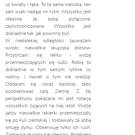
co kwiaty i łąka. To ta sama melodia, ten 
sam wiatr nadaje im rytm. Wszystko jest 
idealnie ze sobą połączone, 
zsynchronizowane. Wszystko jest 
dokładnie tak, jak powinno być.
W niedalekiej odległości zauważam 
wioski, niewielkie skupiska domów. 
Przybliżam się lekko i widzę 
przemieszczających się ludzi. Robią to 
dokładnie w tym samym rytmie co 
rośliny, i nawet o tym nie wiedzą! 
Oddalam się coraz bardziej żeby 
poobserować całą Ziemię. Z tej 
perspektywy pokazana mi jest rotacja 
wszystkich żyjących na niej istot. Widzę 
jakby niewielkie iskierki przemieszczały 
się po kuli ziemskiej i zostawiały za sobą 
smugę dymu. Obserwuję tylko ich ruch. 
Żadne się ze sobą nie zderzają. Przebiega 