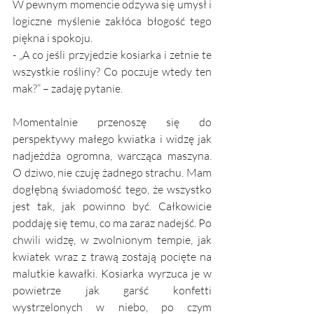
W pewnym momencie odzywa się umysł i 
logiczne myślenie zakłóca błogość tego 
piękna i spokoju. 
- „A co jeśli przyjedzie kosiarka i zetnie te 
wszystkie rośliny? Co poczuje wtedy ten 
mak?” – zadaję pytanie.
Momentalnie przenoszę się do 
perspektywy małego kwiatka i widzę jak 
nadjeżdża ogromna, warcząca maszyna. 
O dziwo, nie czuję żadnego strachu. Mam 
dogłębną świadomość tego, że wszystko 
jest tak, jak powinno być. Całkowicie 
poddaję się temu, co ma zaraz nadejść. Po 
chwili widzę, w zwolnionym tempie, jak 
kwiatek wraz z trawą zostają pocięte na 
malutkie kawałki. Kosiarka wyrzuca je w 
powietrze jak garść konfetti 
wystrzelonych w niebo, po czym 