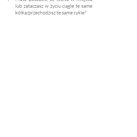
lub zataczasz w życiu ciągle te same 
kółka/przechodzisz te same cykle?
Chcesz nauczyć się słuchać swojego 
serca i intuicji oraz nawiązać kontakt 
ze swoim wyższym ja?
Chcesz uleczyć siebie, wszystkie 
swoje wewnętrzne blokady, swoje 
wewnętrzne dziecko, uwolnić się od 
niesłużących Ci już starych 
schematów myśleniowych, 
negatywnych programów i traum 
emocjonalnych?
Chcesz odnaleźć miłość i założyć 
zdrowy, partnerski związek?
Cokolwiek stoi na drodze do Twojego 
spełnienia, martwi cię, sprawia, że 
obniżają się Twoje wibracje i nie żyjesz 
pełnią szczęścia w tu i teraz - możesz 
sobie pomóc korzystając z prowadzenia 
wyższego ja/źródła/przewodników 