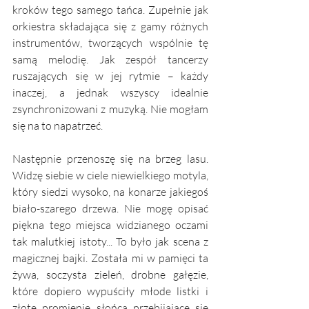
kroków tego samego tańca. Zupełnie jak 
orkiestra składająca się z gamy różnych 
instrumentów, tworzących wspólnie tę 
samą melodię. Jak zespół tancerzy 
ruszających się w jej rytmie – każdy 
inaczej, a jednak wszyscy idealnie 
zsynchronizowani z muzyką. Nie mogłam 
się na to napatrzeć.
Następnie przenoszę się na brzeg lasu. 
Widzę siebie w ciele niewielkiego motyla, 
który siedzi wysoko, na konarze jakiegoś 
biało-szarego drzewa. Nie mogę opisać 
piękna tego miejsca widzianego oczami 
tak malutkiej istoty... To było jak scena z 
magicznej bajki. Została mi w pamięci ta 
żywa, soczysta zieleń, drobne gałęzie, 
które dopiero wypuściły młode listki i 
złote promienie słońca przebijające się 