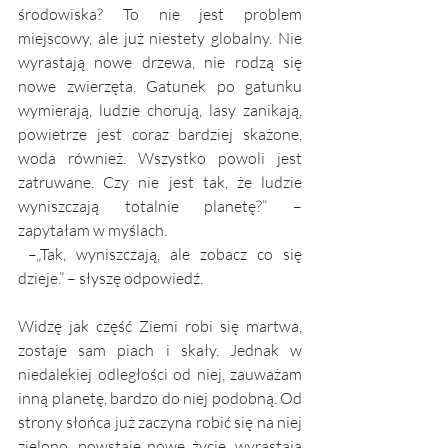
środowiska? To nie jest problem 
miejscowy, ale już niestety globalny. Nie 
wyrastają nowe drzewa, nie rodzą się 
nowe zwierzęta. Gatunek po gatunku 
wymierają, ludzie chorują, lasy zanikają, 
powietrze jest coraz bardziej skażone, 
woda również. Wszystko powoli jest 
zatruwane. Czy nie jest tak, że ludzie 
wyniszczają totalnie planetę?” – 
zapytałam w myślach.
 –„Tak, wyniszczają, ale zobacz co się 
dzieje.” – słyszę odpowiedź.
Widzę jak część Ziemi robi się martwa, 
zostaje sam piach i skały. Jednak w 
niedalekiej odległości od niej, zauważam 
inną planetę, bardzo do niej podobną. Od 
strony słońca już zaczyna robić się na niej 
zielono, powstaje nowe życie, wyrastają 