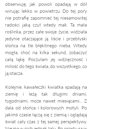
obserwuję, jak powoli opadają w dół 
wirując lekko w powietrzu. Do tej pory 
nie potrafię zapomnieć tej niesamowitej 
radości jaką czuł wtedy mak. Ta mała 
roślinka, przez całe swoje życie, widziała 
jedynie otaczające ją liście i przebłyski 
słońca na tle błękitnego nieba. Wtedy 
mogła, choć na kilka sekund, zobaczyć 
całą łąkę. Poczułam jej wdzięczność i 
miłość do tego świata, do wszystkiego, co 
ją otacza.
Kolejnie, kawałeczki kwiatka spadają na 
ziemię i leżą tak długimi dniami, 
tygodniami, może nawet miesiącami... Z 
dala od słońca i kolorowych motyli. Po 
jakimś czasie łączą się z ziemią i oglądają 
świat cały czas z tej samej perspektywy. 
Nie ma w nich jednak żalu. Po prostu są w 