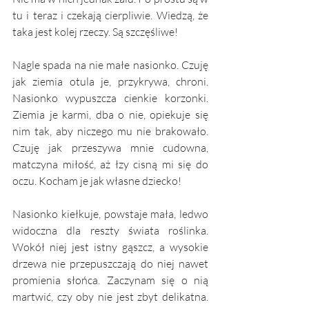
tu i teraz i czekają cierpliwie. Wiedzą, że 
taka jest kolej rzeczy. Są szczęśliwe!
Nagle spada na nie małe nasionko. Czuję 
jak ziemia otula je, przykrywa, chroni. 
Nasionko wypuszcza cienkie korzonki. 
Ziemia je karmi, dba o nie, opiekuje się 
nim tak, aby niczego mu nie brakowało. 
Czuję jak przeszywa mnie cudowna, 
matczyna miłość, aż łzy cisną mi się do 
oczu. Kocham je jak własne dziecko! 
Nasionko kiełkuje, powstaje mała, ledwo 
widoczna dla reszty świata roślinka. 
Wokół niej jest istny gąszcz, a wysokie 
drzewa nie przepuszczają do niej nawet 
promienia słońca. Zaczynam się o nią 
martwić, czy oby nie jest zbyt delikatna. 