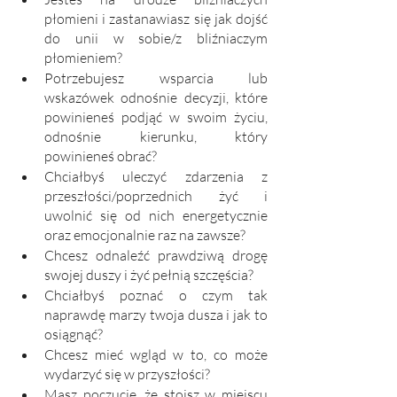
płomieni i zastanawiasz się jak dojść 
do unii w sobie/z bliźniaczym 
płomieniem? 
Potrzebujesz wsparcia lub 
wskazówek odnośnie decyzji, które 
powinieneś podjąć w swoim życiu, 
odnośnie kierunku, który 
powinieneś obrać?
Chciałbyś uleczyć zdarzenia z 
przeszłości/poprzednich żyć i 
uwolnić się od nich energetycznie 
oraz emocjonalnie raz na zawsze?
Chcesz odnaleźć prawdziwą drogę 
swojej duszy i żyć pełnią szczęścia?
Chciałbyś poznać o czym tak 
naprawdę marzy twoja dusza i jak to 
osiągnąć?
Chcesz mieć wgląd w to, co może 
wydarzyć się w przyszłości?
Masz poczucie, że stoisz w miejscu 